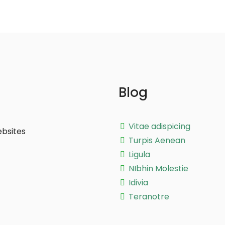
Blog
Vitae adispicing
ebsites
Turpis Aenean
Ligula
NIbhin Molestie
Idivia
Teranotre