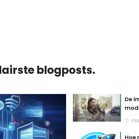
airste blogposts.
De i
mode
maa
Hoe m