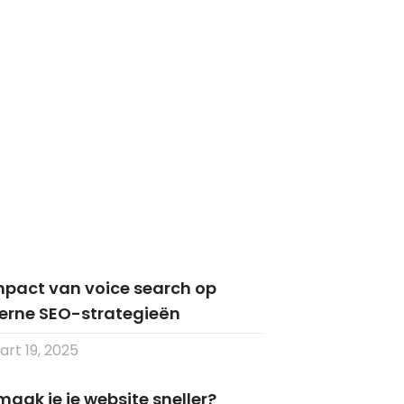
mpact van voice search op
rne SEO-strategieën
rt 19, 2025
aak je je website sneller?