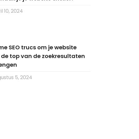
l 10, 2024
me SEO trucs om je website
 de top van de zoekresultaten
rengen
ustus 5, 2024