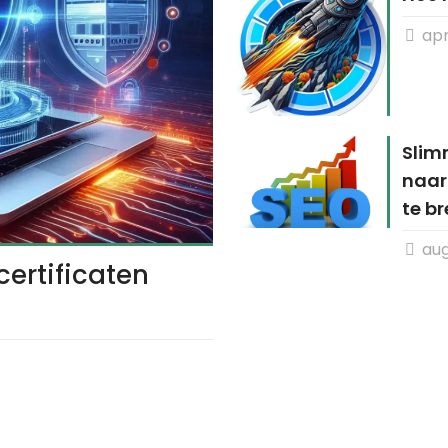
apri
Slim
naar
te b
aug
ertificaten